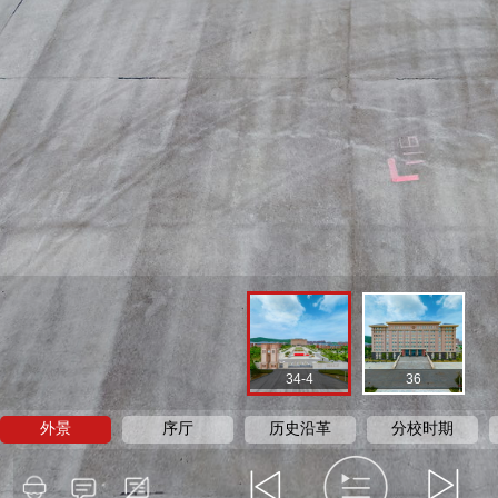
34-4
36
外景
序厅
历史沿革
分校时期