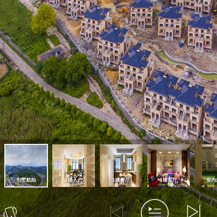
别墅航拍
1楼入户
1楼餐厅
1楼客厅
室内